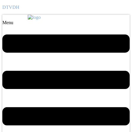
DTVDH
Menu